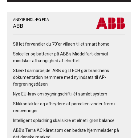
ANDRE INDLÆG FRA
ABB
Så let forvandler du 70’er villaen til et smart home
Solceller og batterier på ABB’s Middelfart-domicil
mindsker afhængighed af elnettet
Stærkt samarbejde: ABB og LTECH gør branchens
dokumentation nemmere med ny indsats til AP-
forgreningsdåsen
Nye EU-krav om bygningsdrift i ét samlet system
Stikkontakter og afbrydere af porcelæn vinder frem i
renoveringer
Intelligent opladning skal sikre et elnet i grøn balance
ABB’s Terra AC kåret som den bedste hjemmelader på
det danske marked