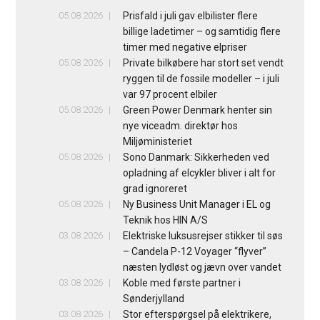
05.08.2026
Prisfald i juli gav elbilister flere
billige ladetimer – og samtidig flere
timer med negative elpriser
05.08.2026
Private bilkøbere har stort set vendt
ryggen til de fossile modeller – i juli
var 97 procent elbiler
05.08.2026
Green Power Denmark henter sin
nye viceadm. direktør hos
Miljøministeriet
05.08.2026
Sono Danmark: Sikkerheden ved
opladning af elcykler bliver i alt for
grad ignoreret
05.08.2026
Ny Business Unit Manager i EL og
Teknik hos HIN A/S
03.08.2026
Elektriske luksusrejser stikker til søs
– Candela P-12 Voyager “flyver”
næsten lydløst og jævn over vandet
03.08.2026
Koble med første partner i
Sønderjylland
03.08.2026
Stor efterspørgsel på elektrikere,