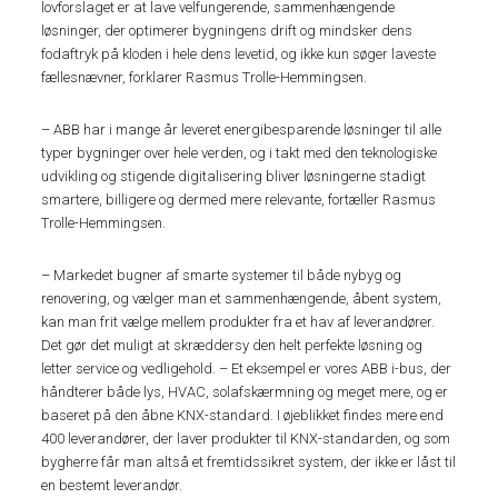
lovforslaget er at lave velfungerende, sammenhængende
løsninger, der optimerer bygningens drift og mindsker dens
fodaftryk på kloden i hele dens levetid, og ikke kun søger laveste
fællesnævner, forklarer Rasmus Trolle-Hemmingsen.
– ABB har i mange år leveret energibesparende løsninger til alle
typer bygninger over hele verden, og i takt med den teknologiske
udvikling og stigende digitalisering bliver løsningerne stadigt
smartere, billigere og dermed mere relevante, fortæller Rasmus
Trolle-Hemmingsen.
– Markedet bugner af smarte systemer til både nybyg og
renovering, og vælger man et sammenhængende, åbent system,
kan man frit vælge mellem produkter fra et hav af leverandører.
Det gør det muligt at skræddersy den helt perfekte løsning og
letter service og vedligehold. – Et eksempel er vores ABB i-bus, der
håndterer både lys, HVAC, solafskærmning og meget mere, og er
baseret på den åbne KNX-standard. I øjeblikket findes mere end
400 leverandører, der laver produkter til KNX-standarden, og som
bygherre får man altså et fremtidssikret system, der ikke er låst til
en bestemt leverandør.