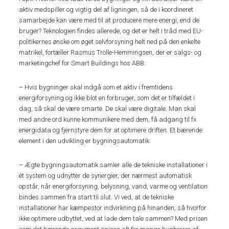
aktiv medspiller og vigtig del af ligningen, så de i koordineret
samarbejde kan være med til at producere mere energi, end de
bruger? Teknologien findes allerede, og det er helt i tråd med EU-
politikernes ønske om øget selvforsyning helt ned på den enkelte
matrikel, fortæller Rasmus Trolle-Hemmingsen, der er salgs- og
marketingchef for Smart Buildings hos ABB:
– Hvis bygninger skal indgå som et aktiv i fremtidens
energiforsyning og ikke blot en forbruger, som det er tilfældet i
dag, så skal de være smarte. De skal være digitale. Man skal
med andre ord kunne kommunikere med dem, få adgang til fx
energidata og fjernstyre dem for at optimere driften. Et bærende
element i den udvikling er bygningsautomatik.
– Ægte bygningsautomatik samler alle de tekniske installationer i
ét system og udnytter de synergier, der nærmest automatisk
opstår, når energiforsyning, belysning, vand, varme og ventilation
bindes sammen fra start til slut. Vi ved, at de tekniske
installationer har kæmpestor indvirkning på hinanden, så hvorfor
ikke optimere udbyttet, ved at lade dem tale sammen? Med prisen