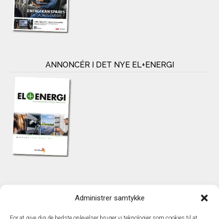
ANNONCÉR I DET NYE EL+ENERGI
KONTAKT
Administrer samtykke
TechMedia A/S
Naverland 35
For at give dig de bedste oplevelser bruger vi teknologier som cookies til at