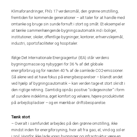
Klimaforandringer, FN’s 17 verdensmål, den grønne omstilling,
fremtiden for kommende generationer – alt taler for at handle med
omtanke og bruge sin sunde fornuft i stort og småt. Et eksempel er
at tænke sammenhængende bygningsautomatik ind i boliger,
institutioner, skoler, offentlige bygninger, kontorer, erhvervslejemål,
industri, sportsfaciliteter og hospitaler.
Ifølge Det Internationale Energiagentur (IEA) står verdens
bygningsmasse og nybyggeri for 36 % af det globale
energiforbrug og for næsten 40 % af de samlede CO2-emissioner.
Så alene ved at have fokus på energibesparelser – blandt andet
ved hjælp af bygningsautomatik – kan verden tage et stort skridt i
den rigtige retning. Samtidig opnås positive “sidegevinster” i form
af sundere indeklima, øget komfort og velvære, højere produktivitet
på arbejdspladser – og en mærkbar driftsbesparelse.
Tænk stort
– Overalt i samfundet arbejdes på den grønne omstilling, ikke
mindst inden for energiforsyning, hvor alt fra gas, el, vind og sol er
i spil. Hvorfor ikke lade vores bygninger og infrastruktur være en