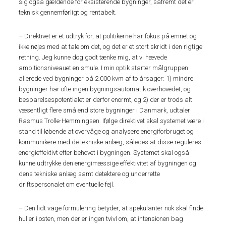
sig også gældende for eksisterende bygninger, såfremt det er
teknisk gennemførligt og rentabelt.
– Direktivet er et udtryk for, at politikerne har fokus på emnet og
ikke nøjes med at tale om det, og det er et stort skridt i den rigtige
retning. Jeg kunne dog godt tænke mig, at vi hævede
ambitionsniveauet en smule. I min optik starter målgruppen
allerede ved bygninger på 2.000 kvm af to årsager: 1) mindre
bygninger har ofte ingen bygningsautomatik overhovedet, og
besparelsespotentialet er derfor enormt, og 2) der er trods alt
væsentligt flere små end store bygninger i Danmark, udtaler
Rasmus Trolle-Hemmingsen. Ifølge direktivet skal systemet være i
stand til løbende at overvåge og analysere energiforbruget og
kommunikere med de tekniske anlæg, således at disse reguleres
energieffektivt efter behovet i bygningen. Systemet skal også
kunne udtrykke den energimæssige effektivitet af bygningen og
dens tekniske anlæg samt detektere og underrette
driftspersonalet om eventuelle fejl.
– Den lidt vage formulering betyder, at spekulanter nok skal finde
huller i osten, men der er ingen tvivl om, at intensionen bag