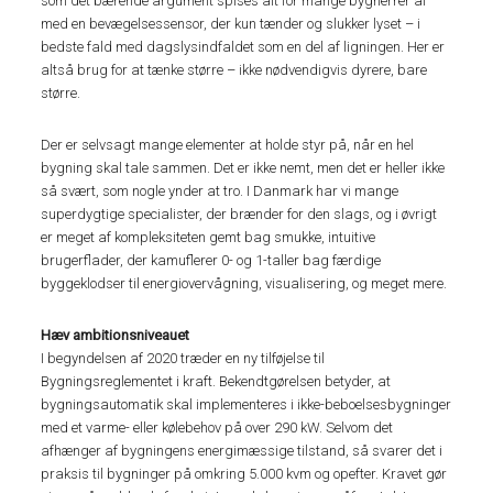
som det bærende argument spises alt for mange bygherrer af
med en bevægelsessensor, der kun tænder og slukker lyset – i
bedste fald med dagslysindfaldet som en del af ligningen. Her er
altså brug for at tænke større – ikke nødvendigvis dyrere, bare
større.
Der er selvsagt mange elementer at holde styr på, når en hel
bygning skal tale sammen. Det er ikke nemt, men det er heller ikke
så svært, som nogle ynder at tro. I Danmark har vi mange
superdygtige specialister, der brænder for den slags, og i øvrigt
er meget af kompleksiteten gemt bag smukke, intuitive
brugerflader, der kamuflerer 0- og 1-taller bag færdige
byggeklodser til energiovervågning, visualisering, og meget mere.
Hæv ambitionsniveauet
I begyndelsen af 2020 træder en ny tilføjelse til
Bygningsreglementet i kraft. Bekendtgørelsen betyder, at
bygningsautomatik skal implementeres i ikke-beboelsesbygninger
med et varme- eller kølebehov på over 290 kW. Selvom det
afhænger af bygningens energimæssige tilstand, så svarer det i
praksis til bygninger på omkring 5.000 kvm og opefter. Kravet gør