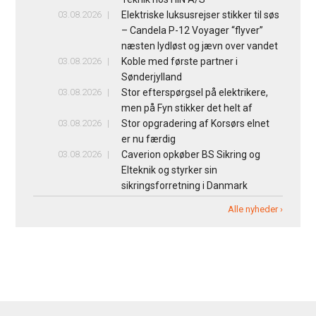
03.08.2026
Elektriske luksusrejser stikker til søs
– Candela P-12 Voyager “flyver”
næsten lydløst og jævn over vandet
03.08.2026
Koble med første partner i
Sønderjylland
03.08.2026
Stor efterspørgsel på elektrikere,
men på Fyn stikker det helt af
03.08.2026
Stor opgradering af Korsørs elnet
er nu færdig
03.08.2026
Caverion opkøber BS Sikring og
Elteknik og styrker sin
sikringsforretning i Danmark
Alle nyheder ›