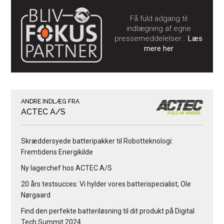
Få fuld adgang til
indlægning af egne
pressemeddelelser…
Læs
mere her
ANDRE INDLÆG FRA
ACTEC A/S
Skræddersyede batteripakker til Robotteknologi:
Fremtidens Energikilde
Ny lagerchef hos ACTEC A/S
20 års testsucces: Vi hylder vores batterispecialist, Ole
Nørgaard
Find den perfekte batteriløsning til dit produkt på Digital
Tech Summit 2024