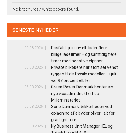
No brochures / white papers found.
SENESTE NYHEDER
05.08.2026
Prisfald i juli gav elbilister flere
billige ladetimer – og samtidig flere
timer med negative elpriser
05.08.2026
Private bilkøbere har stort set vendt
ryggen til de fossile modeller – i juli
var 97 procent elbiler
05.08.2026
Green Power Denmark henter sin
nye viceadm. direktør hos
Miljøministeriet
05.08.2026
Sono Danmark: Sikkerheden ved
opladning af elcykler bliver i alt for
grad ignoreret
05.08.2026
Ny Business Unit Manager i EL og
Teknik hos HIN A/S