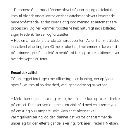
– De senere år er mølletårnene blevet så enorme, og de tekniske
krav til blandt andet korrosionsbeskyttelse er blevet tilsvarende
mere omfattende, at det giver rigtig god mening at automatisere
processen. Og her kommer robotterne helt naturligt ind i billedet,
siger Frederik Nielsen og fortsætter:
– Hos en af verdens største tårnproducenter i Asien har vi således
installeret et anlæg i en 40 meter stor hal, hvor emnerne køres ind
på skinnevogne. Et mølletårn består af tre separate sektioner, hvor
hver del vejer 250 tons.
Ensartet kvalitet
På anlægget foretages metallisering – en løsning, der opfylder
specifikke krav til holdbarhed, vedligeholdelse og sikkerhed.
– Metallisering er en særlig teknik, hvor fx zink kan sprøjtes direkte
på emnet. Det sker ved at smelte en zinktråd med en strømstyrke
på omkring 500 ampere. Teknikken er et alternativ til
varmgalvanisering, og den danner det korrosionshæmmende
underlag for den efterfølgende lakering, forklarer Frederik Nielsen.