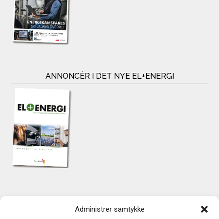
ANNONCÉR I DET NYE EL+ENERGI
KONTAKT
Administrer samtykke
TechMedia A/S