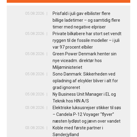
05.08.2026
Prisfald i juli gav elbilister flere
billige ladetimer – og samtidig flere
timer med negative elpriser
05.08.2026
Private bilkøbere har stort set vendt
ryggen til de fossile modeller – i juli
var 97 procent elbiler
05.08.2026
Green Power Denmark henter sin
nye viceadm. direktør hos
Miljøministeriet
05.08.2026
Sono Danmark: Sikkerheden ved
opladning af elcykler bliver i alt for
grad ignoreret
05.08.2026
Ny Business Unit Manager i EL og
Teknik hos HIN A/S
03.08.2026
Elektriske luksusrejser stikker til søs
– Candela P-12 Voyager “flyver”
næsten lydløst og jævn over vandet
03.08.2026
Koble med første partner i
Sønderjylland