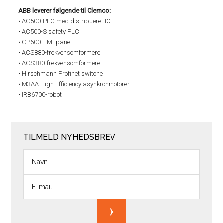
ABB leverer følgende til Clemco:
• AC500-PLC med distribueret IO
• AC500-S safety PLC
• CP600 HMI-panel
• ACS880-frekvensomformere
• ACS380-frekvensomformere
• Hirschmann Profinet switche
• M3AA High Efficiency asynkronmotorer
• IRB6700-robot
TILMELD NYHEDSBREV