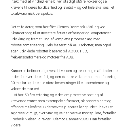
I takt med at vindmøllerne bliver stadigt større, vokser også
kravene til deres holdbarhed og levetid – og det hele skal ses i et
totaløkonomisk perspektiv.
Det er faktorer, som har fået Clemco Danmark i Stilling ved
Skanderborg til at investere årtiers erfaringer og kompetencer i
udvikling og fremstilling af komplette procesanlæg med
robotautomatisering. Dels baseret på ABB-robotter, men også
egen-udviklede robotter baseret på AC500 PLC,
frekvensomformere og motorer fra ABB.
Kunderne befinder sig overalt i verden og tæller nogle af de største
inden for hver deres felt, og den danske virksomhed med foreløbigt
30 medarbejdere har store forventninger til et spændende og
voksende marked.
– Vi har 50 års erfaring og viden om protective coating af
krævende emner som eksempelvis facader, skibscontainere og
offshore mølletårne. Sidstnævnte placeres langt ude til havs i et
aggressivt miljø, hvor vind og vejr er barske modspillere, fortæller
Frederik Nielsen, direktør i Clemco Danmark A/S. Han fortæller
videre: