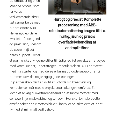
automatisering er en
løbende proces, som
for vores
vedkommende sker i
Hurtigt og præcist. Komplette
tæt samarbejde med
procesanlæg med ABB-
blandt andre ABB.
robotautomatisering bruges til bl.a.
Her er nøgleordene
hurtig, jævn og præcis
kvalitet, pålidelighed
overfladebehandling af
og præcision, ligesom
vindmølletårne.
de scorer højt på
deres support. Det er
et partnerskab, vi gerne stiller til rådighed i et projektsamarbejde
med vores kunder, understreger Frederik Nielsen. ABB har været
med fra starten og med deres erfaring og gode support har vi
sammen udviklet nogle rigtig gode løsninger.
Et partnerskab der får lov til at udfolde sin kreativitet og
kompetencer, når næste projekt snart skal gennemføres: Et
komplet anlæg til overfladebehandling af lastbilmotorer med
conveyorlinje, malekabiner og tørreovn. Her skal to malerobotter
overfladebehandle motorblokke til lastbiler og sikre dem et langt
liv med et minimalt vedligehold.