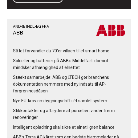
ANDRE INDLÆG FRA
ABB
Så let forvandler du 70’er villaen til et smart home
Solceller og batterier på ABB’s Middelfart-domicil
mindsker afhængighed af elnettet
Stærkt samarbejde: ABB og LTECH gør branchens
dokumentation nemmere med ny indsats til AP-
forgreningsdåsen
Nye EU-krav om bygningsdrift i ét samlet system
Stikkontakter og afbrydere af porcelæn vinder frem i
renoveringer
Intelligent opladning skal sikre et elnet i grøn balance
ABB’s Terra AC kåret som den bedste hjemmelader på