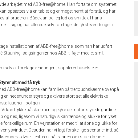
avde arbejdet med ABB-free@home. Han fortalte om systemet
n opsættes via en tablet og er meget nemt at forstå, og har
passes af brugeren. Både Jan og jeg lod os smitte af hans
til sig og har allerede selv foretaget de første ændringer i
oretage installationen af ABB-free@home, som han har udført
 Stauning, salgsingeniør hos ABB, tilføjer med et smil.
 selv at foretage ændringer i, supplerer husets ejer.
Styrer alt med få tryk
Med ABB-free@home kan familien på tre touchskærme ovenpå
g en nedenunder styre og aktivere stort set alle elektriske
nstallationer i boligen:
 Vi kan trykke på skærmen og køre de motor-styrede gardiner
p og ned, ligesom vi naturligvis kan tænde og slukke for lyset i
e forskellige rum. En vejrstation er med til at åbne og lukke for
venlysvinduer. Desuden har vi lagt forskellige scenarier ind, så
ksempelvis lyset i entreen, på trappen og i stuen tænder