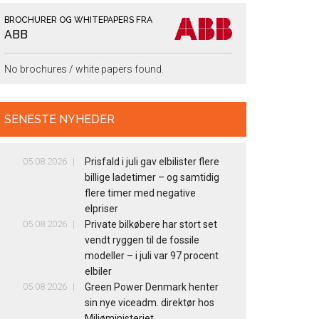
BROCHURER OG WHITEPAPERS FRA
ABB
No brochures / white papers found.
SENESTE NYHEDER
05.08.2026
Prisfald i juli gav elbilister flere
billige ladetimer – og samtidig
flere timer med negative
elpriser
05.08.2026
Private bilkøbere har stort set
vendt ryggen til de fossile
modeller – i juli var 97 procent
elbiler
05.08.2026
Green Power Denmark henter
sin nye viceadm. direktør hos
Miljøministeriet