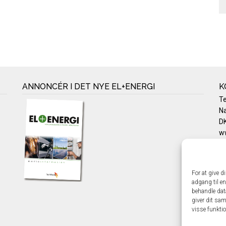
ANNONCÉR I DET NYE EL+ENERGI
K
T
Na
DK
w
Te
E-
Pr
For at give d
Co
adgang til en
behandle dat
giver dit sam
visse funkti