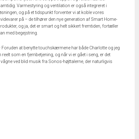
amtidig. Varmestyring og ventilation er også integreret i
øsningen, og på et tidspunkt forventer vi at koble vores
videvarer på – de tilhører den nye generation af Smart Home-
rodukter, og ja, det er smart og helt sikkert fremtiden, fortæller
an med begejstring.
 Foruden at benytte touchskærmene har både Charlotte og jeg
elt som en fjernbetjening, og når vi er gået i seng, er det
vågne ved blid musik fra Sonos-højttalerne, der naturligvis