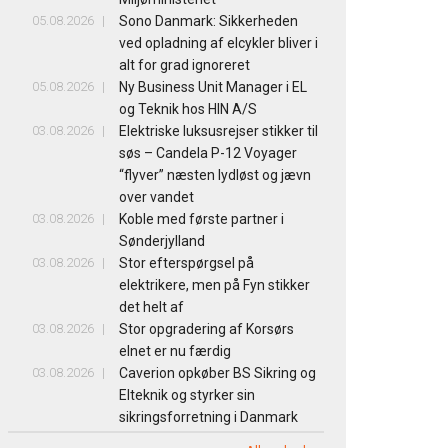
05.08.2026
Sono Danmark: Sikkerheden
ved opladning af elcykler bliver i
alt for grad ignoreret
05.08.2026
Ny Business Unit Manager i EL
og Teknik hos HIN A/S
03.08.2026
Elektriske luksusrejser stikker til
søs – Candela P-12 Voyager
“flyver” næsten lydløst og jævn
over vandet
03.08.2026
Koble med første partner i
Sønderjylland
03.08.2026
Stor efterspørgsel på
elektrikere, men på Fyn stikker
det helt af
03.08.2026
Stor opgradering af Korsørs
elnet er nu færdig
03.08.2026
Caverion opkøber BS Sikring og
Elteknik og styrker sin
sikringsforretning i Danmark