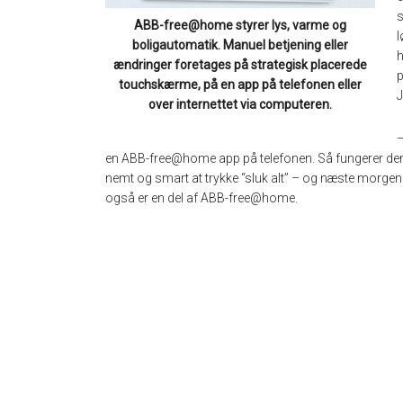
s
ABB-free@home styrer lys, varme og
l
boligautomatik. Manuel betjening eller
h
ændringer foretages på strategisk placerede
p
touchskærme, på en app på telefonen eller
J
over internettet via computeren.
–
en ABB-free@home app på telefonen. Så fungerer den re
nemt og smart at trykke “sluk alt” – og næste morgen 
også er en del af ABB-free@home.