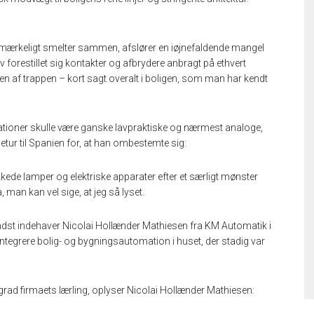
 umærkeligt smelter sammen, afslører en iøjnefaldende mangel
v forestillet sig kontakter og afbrydere anbragt på ethvert
pen af trappen – kort sagt overalt i boligen, som man har kendt
allationer skulle være ganske lavpraktiske og nærmest analoge,
rietur til Spanien for, at han ombestemte sig:
kkede lamper og elektriske apparater efter et særligt mønster
 man kan vel sige, at jeg så lyset.
ndst indehaver Nicolai Hollænder Mathiesen fra KM Automatik i
integrere bolig- og bygningsautomation i huset, der stadig var
grad firmaets lærling, oplyser Nicolai Hollænder Mathiesen: