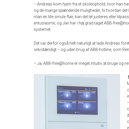
– Andreas kom hjem fra et skoleophold, hvor han h
og de mange spændende muligheder, fx hvordan det ka
man en lille smule flair, kan det let justeres eller til
entusiasme, og Jan har i høj grad taget ABB-free@home 
systemet.
Det var derfor også helt naturligt at lade Andreas f
selvstændigt – og uden brug af ABB-hotline, som René
– Ja, ABB-free@home er meget intuitiv at bruge og nem
o
i
–
o
d
o
e