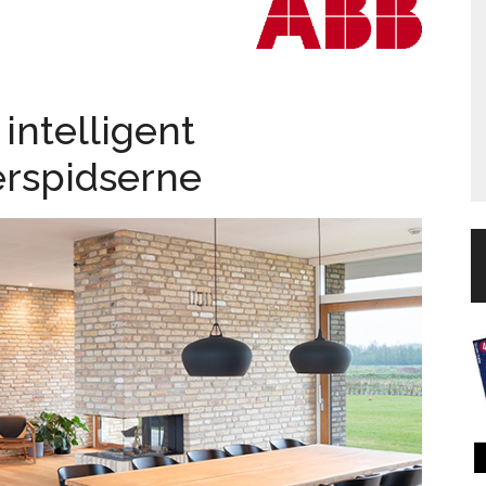
ntelligent
gerspidserne