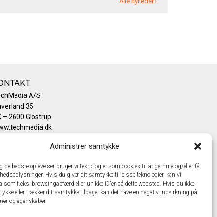
Alle nyheder ›
ONTAKT
echMedia A/S
verland 35
 – 2600 Glostrup
ww.techmedia.dk
lefon: +45 43 24 26 28
Administrer samtykke
mail:
info@techmedia.dk
ivatlivspolitik
ig de bedste oplevelser bruger vi teknologier som cookies til at gemme og/eller få
okiepolitik
hedsoplysninger. Hvis du giver dit samtykke til disse teknologier, kan vi
a som f.eks. browsingadfærd eller unikke ID'er på dette websted. Hvis du ikke
tykke eller trækker dit samtykke tilbage, kan det have en negativ indvirkning på
oner og egenskaber.