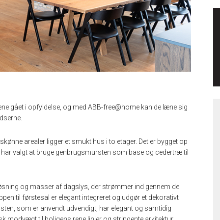
ene gået i opfyldelse, og med ABB-free@home kan de læne sig
idserne.
rskønne arealer ligger et smukt hus i to etager. Det er bygget op
n har valgt at bruge genbrugsmursten som base og cedertræ til
løsning og masser af dagslys, der strømmer ind gennem de
rappen til førstesal er elegant integreret og udgør et dekorativt
ten, som er anvendt udvendigt, har elegant og samtidig
 modvægt til boligens rene linjer og stringente arkitektur.