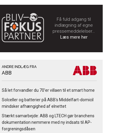
Få fuld adgang til
indlægning af egne
pressemeddelelser…
Læs mere her
ANDRE INDLÆG FRA
ABB
Så let forvandler du 70’er villaen til et smart home
Solceller og batterier på ABB’s Middelfart-domicil
mindsker afhængighed af elnettet
Stærkt samarbejde: ABB og LTECH gør branchens
dokumentation nemmere med ny indsats til AP-
forgreningsdåsen