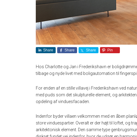
Share
Share
Share
Pin
Hos Charlotte og Jan i Frederikshavn er boligdrømm
tilbage og nyde livet med boligautomation til fingersp
For enden af en stille villavej i Frederikshavn ved natu
med puds som det skulpturelle element, og arkitekte
opdeling af vinduesfacaden.
Indenfor byder villaen velkommen med en åben plan
store vinduespartier. Overalt er der højt til loftet, og t
arkitektonisk element. Den samme type genbrugsmurs
diskret fundet vej indenfor, hvor de udgør en harmonisk