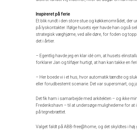
Inspireret på ferie
Et blik rundt i den store stue og køkkenområdet, der
på lyskontakter. Ifølge husets ejer havde han også sel
strategisk væghjørne, ved alle døre, for foden og top
det i årtier.
– Egentlig havde jeg en klar idé om, at husets elinst
forklarer Jan og tilføjer hurtigt, at han kan takke en fe
– Her boede vi i et hus, hvor automatik tændte og slu
eller forudbestemt scenarie. Det var supersmart, og ja,
Det fik ham i samarbejde med arkitekten – og ikke mi
Frederikshavn – til at undersøge mulighederne for at 
på tegnebrættet.
Valget faldt på ABB-free@home, og det skyldtes i høj 