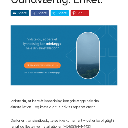
Share
Share
Share
Pin
Vidste du, at bare ét lynnedslag kan ødelægge hele din
elinstallation – og koste dig tusindvis i reparationer?
Derfor er transientbeskyttelse ikke kun smart – det er lovpligtigt i
langt de fleste nye installationer (HD60364-4-443)!