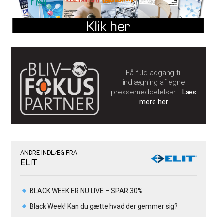
Få fuld adgang til
indlægning af egne
pressemeddelelser…
Læs
mere her
ANDRE INDLÆG FRA
ELIT
BLACK WEEK ER NU LIVE – SPAR 30%
Black Week! Kan du gætte hvad der gemmer sig?