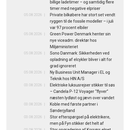
billige ladetimer – og samtidig flere
timer med negative elpriser
05.08.2026
Private bilkøbere har stort set vendt
ryggen til de fossile modeller – i juli
var 97 procent elbiler
05.08.2026
Green Power Denmark henter sin
nye viceadm. direktør hos
Miljøministeriet
05.08.2026
Sono Danmark: Sikkerheden ved
opladning af elcykler bliver i alt for
grad ignoreret
05.08.2026
Ny Business Unit Manager i EL og
Teknik hos HIN A/S
03.08.2026
Elektriske luksusrejser stikker til søs
– Candela P-12 Voyager “flyver”
næsten lydløst og jævn over vandet
03.08.2026
Koble med første partner i
Sønderjylland
03.08.2026
Stor efterspørgsel på elektrikere,
men på Fyn stikker det helt af
03.08.2026
Stor opgradering af Korsørs elnet