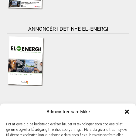
ANNONCÉR I DET NYE EL+ENERGI
KONTAKT
Administrer samtykke
TechMedia A/S
Naverland 35
For at give dig de bedste oplevelser bruger vi teknologier som cookies til at
DK – 2600 Glostrup
gemme og/eller få adgang til enhedsoplysninger. Hvis du giver dit samtykke
www.techmedia.dk
til disse teknologier, kan vi behandle data som f.eks. browsingadfærd eller